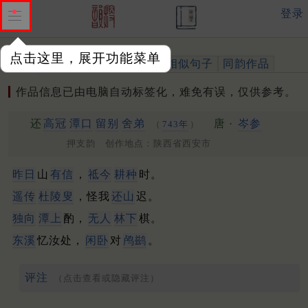
登录
点击这里，展开功能菜单
作品
标注四声
出处、引用
相似句子
同韵作品
作品信息已由电脑自动标签化，难免有误，仅供参考。
还
高冠
潭口
留别
舍弟
唐 ·
岑参
（
743年
）
押支韵 创作地点：陕西省西安市
昨日
山
有信
，
祗今
耕种
时。
遥传
杜陵叟
，怪我
还山
迟。
独向
潭上
酌，
无人
林下
棋。
东溪
忆汝处，
闲卧
对
鸬鹚
。
评注
（点击查看或隐藏评注）