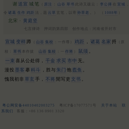
谢
送宣
城
笔
（
原注
：
山谷
草书
此诗又跋云：
李公择
在
宣城
令
诸葛
生作
鸡距
法，题
云草
玄笔，以寄
孙莘老
。）
（
1088年
）
北宋 ·
黄庭坚
七言律诗 押词韵第四部 创作地点：河南省开封市
宣城
变样
蹲
鸡距
，
诸葛
名家
捋
（
山谷
集校
：一作尊）
（原
鼠须
。
校：
草书
本作拔
山谷
集校
：一
作将
）
一束
喜从公处得，
千金
求买
市中
无。
漫投
墨客
摹
科斗
，胜与
朱门
饱
蠹鱼
。
愧我初非
草玄
手，
不将
閒写吏
文书
。
粤公网安备44010402003275
粤ICP备17077571号
关于本站
联
系我们
客服：+86 136 0901 3320