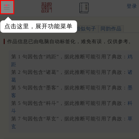
登录
点击这里，展开功能菜单
作品
标注四声
出处、引用
相似句子
同韵作品
作品信息已由电脑自动标签化，难免有误，仅供参考。
第 1 句因包含“鸡距”，据此推断可能引用了典故：
鸡
距
第 2 句因包含“诸葛”，据此推断可能引用了典故：
诸
葛
第 5 句因包含“墨客”，据此推断可能引用了典故：
墨
客
第 5 句因包含“科斗”，据此推断可能引用了典故：
科
斗
第 7 句因包含“草玄”，据此推断可能引用了典故：
草
玄