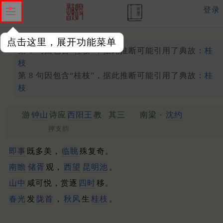
登录
点击这里，展开功能菜单
第 8 句因包含“桂枝”，据此推断可能引用了典故：
桂
枝
第 8 句因包含“桂枝”，据此推断可能引用了典故：
桂
枝
游
钟山
诗应
西阳王
教
其三
南梁 ·
沈约
押支韵
即事
既多美，
临眺
殊复奇。
南瞻
储胥
观，
西望
昆明池
。
山中
咸可悦，赏逐
四时
移。
春光
发
陇首
，
秋风
生
桂枝
。