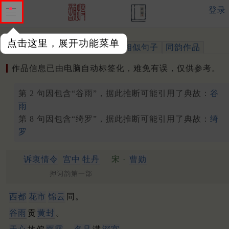
登录
点击这里，展开功能菜单
作品
标注四声
出处、引用
相似句子
同韵作品
作品信息已由电脑自动标签化，难免有误，仅供参考。
第 2 句因包含“谷雨”，据此推断可能引用了典故：
谷
雨
第 8 句因包含“绮罗”，据此推断可能引用了典故：
绮
罗
诉衷情令
宫中
牡丹
宋 ·
曹勋
押词韵第一部
西都
花市
锦云
同。
谷雨
贡
黄封
。