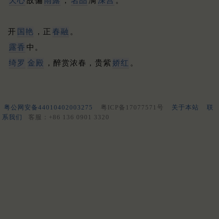
天心
故偏
雨露
，
名品
满
深宫
。
开
国艳
，正
春融
。
露香
中。
绮罗
金殿
，醉赏浓春，贵紫
娇红
。
粤公网安备44010402003275
粤ICP备17077571号
关于本站
联
系我们
客服：+86 136 0901 3320