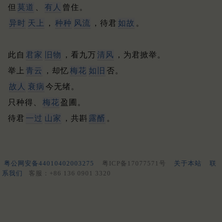
但
莫道
、
有人
曾住。
异时
天上
，
种种
风流
，待君
如故
。
此自
君家
旧物
，看九万
清风
，为君掀举。
举上
青云
，却忆
梅花
如旧
否。
故人
衰病
今无绪。
只种得、
梅花
盈圃。
待君
一过
山家
，共斟
露醑
。
粤公网安备44010402003275
粤ICP备17077571号
关于本站
联
系我们
客服：+86 136 0901 3320