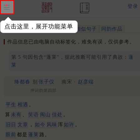
登录
点击这里，展开功能菜单
作品
标注四声
出处、引用
相似句子
同韵作品
作品信息已由电脑自动标签化，难免有误，仅供参考。
第 5 句因包含“蓬莱”，据此推断可能引用了典故：
蓬
莱
绛都春
别
张子仪
南宋 ·
赵彦端
押词韵第四部
平生
相遇
。
算
未有
、
笑语
闽山
佳处
。
旧日
文章
，
如今
风味
浑
如许
。
眼前
都是
蓬莱
路。