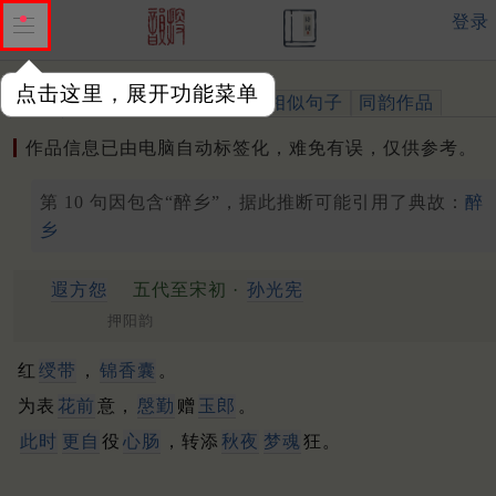
登录
点击这里，展开功能菜单
作品
标注四声
出处、引用
相似句子
同韵作品
作品信息已由电脑自动标签化，难免有误，仅供参考。
第 10 句因包含“醉乡”，据此推断可能引用了典故：
醉
乡
遐方怨
五代至宋初 ·
孙光宪
押阳韵
红
绶带
，
锦香囊
。
为表
花前
意，
慇勤
赠
玉郎
。
此时
更自
役
心肠
，转添
秋夜
梦魂
狂。