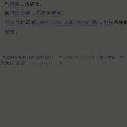
思
艳质
，想娇妆。
愿
早传
金盏
，
同欢
卧
醉乡
。
任人
猜妒
恶
猜
防
，
到头
须使
（恶猜，《御定
词谱
》作尽提）
鸳鸯
。
粤公网安备44010402003275
粤ICP备17077571号
关于本站
联
系我们
客服：+86 136 0901 3320