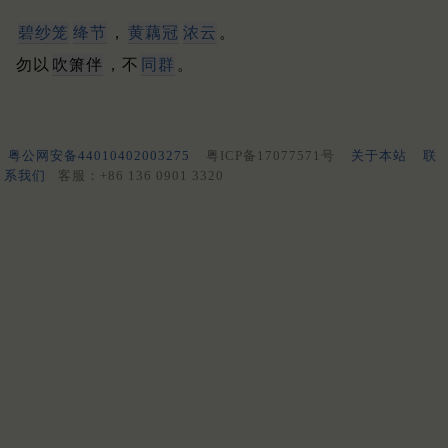
碧纱笼
绛节
，
黄藕冠
浓云
。
勿以
吹箫伴
，不
同群
。
粤公网安备44010402003275
粤ICP备17077571号
关于本站
联
系我们
客服：+86 136 0901 3320