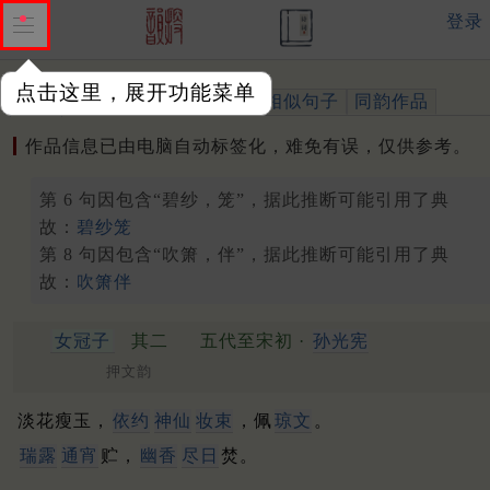
登录
点击这里，展开功能菜单
作品
标注四声
出处、引用
相似句子
同韵作品
作品信息已由电脑自动标签化，难免有误，仅供参考。
第 6 句因包含“碧纱，笼”，据此推断可能引用了典
故：
碧纱笼
第 8 句因包含“吹箫，伴”，据此推断可能引用了典
故：
吹箫伴
女冠子
其二
五代至宋初 ·
孙光宪
押文韵
淡花瘦玉，
依约
神仙
妆束
，佩
琼文
。
瑞露
通宵
贮，
幽香
尽日
焚。