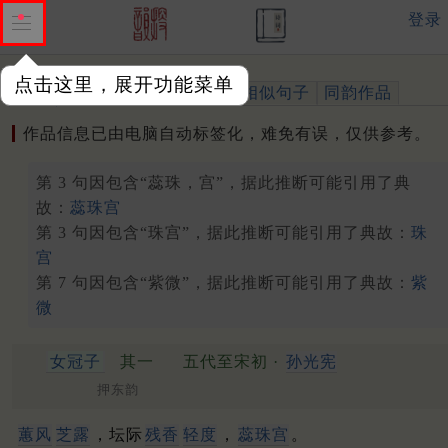
登录
点击这里，展开功能菜单
作品
标注四声
出处、引用
相似句子
同韵作品
作品信息已由电脑自动标签化，难免有误，仅供参考。
第 3 句因包含“蕊珠，宫”，据此推断可能引用了典
故：
蕊珠宫
第 3 句因包含“珠宫”，据此推断可能引用了典故：
珠
宫
第 7 句因包含“紫微”，据此推断可能引用了典故：
紫
微
女冠子
其一
五代至宋初 ·
孙光宪
押东韵
蕙风
芝露
，坛际
残香
轻度
，
蕊珠宫
。