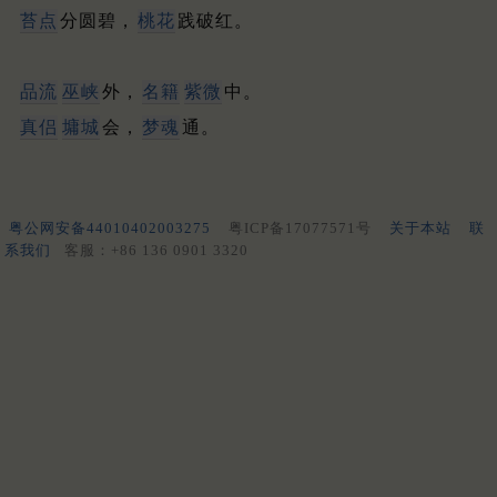
苔点
分圆碧，
桃花
践破红。
品流
巫峡
外，
名籍
紫微
中。
真侣
墉城
会，
梦魂
通。
粤公网安备44010402003275
粤ICP备17077571号
关于本站
联
系我们
客服：+86 136 0901 3320