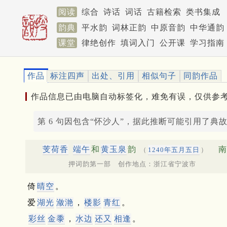
阅读
综合
诗话
词话
古籍检索
类书集成
韵典
平水韵
词林正韵
中原音韵
中华通韵
课堂
律绝创作
填词入门
公开课
学习指南
作品
标注四声
出处、引用
相似句子
同韵作品
作品信息已由电脑自动标签化，难免有误，仅供参
第 6 句因包含“怀沙人”，据此推断可能引用了典
芰荷香
端午
和
黄玉泉
韵
南
（
1240年五月五日
）
押词韵第一部 创作地点：浙江省宁波市
倚
晴空
。
爱
湖光
潋滟
，
楼影
青红
。
彩丝
金黍
，
水边
还又
相逢
。