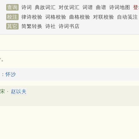
查询
诗词
典故词汇
对仗词汇
词谱
曲谱
诗词地图
登
校注
律诗校验
词格校验
曲格校验
对联校验
自动笺注
其它
简繁转换
诗社
诗词书店
考。
故：
怀沙
宋 ·
赵以夫