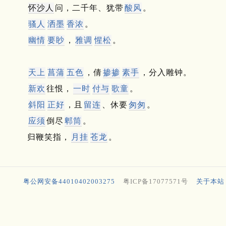
怀沙人
问，二千年、犹带
酸风
。
骚人
洒墨
香浓
。
幽情
要眇
，
雅调
惺松
。
天上
菖蒲
五色
，倩
掺掺
素手
，分入雕钟。
新欢
往恨，
一时
付与
歌童
。
斜阳
正好
，且
留连
、休要
匆匆
。
应须
倒尽
郫筒
。
归鞭笑指，
月挂
苍龙
。
粤公网安备44010402003275
粤ICP备17077571号
关于本站