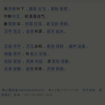
渐
亭皋
叶下，
陇首
云飞
，
素秋
新霁
。
华阙
中天
，锁
葱葱佳气
。
嫩
菊黄
深，
拒霜
红浅
，近
宝阶
香砌
。
玉宇
无尘
，
金茎
有露，
碧天
如水
。
正值
升平
，
万几
多暇，
夜色
澄鲜
，
漏声
迢递
。
南极
星中
，有
老人
呈瑞
。
此际
宸游
，
凤辇
何处
，度
管弦
清脆
。
太液
波翻
，
披香
帘卷，
月明
风细
。
粤公网安备44010402003275
粤ICP备17077571号
关于本站
联
系我们
客服：+86 136 0901 3320