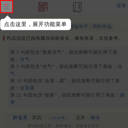
登录
点击这里，展开功能菜单
作品
标注四声
出处、引用
相似句子
同韵作品
作品信息已由电脑自动标签化，难免有误，仅供参考。
第 5 句因包含“葱葱佳气”，据此推断可能引用了典
故：
佳气
第 5 句因包含“佳气”，据此推断可能引用了典故：
佳
气
第 10 句因包含“金茎，露”，据此推断可能引用了典
故：
金茎露
第 22 句因包含“披香”，据此推断可能引用了典故：
披
香
醉蓬莱
其四
北宋 ·
柳永
（
1042年
）
押词韵第三部 创作地点：河南省开封市