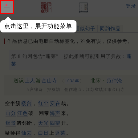
登录
点击这里，展开功能菜单
作品
标注四声
出处、引用
相似句子
同韵作品
作品信息已由电脑自动标签化，难免有误，仅供参考。
第 8 句因包含“蓬莱”，据此推断可能引用了典故：
蓬
莱
送识
上人
游
金山寺
北宋 ·
范仲淹
（
1038年
）
五言律诗 押灰韵 创作地点：江苏省镇江市金山寺
空半簇
楼台
，
红尘
安在
哉。
山分
江色
破，潮带
海声
来。
烟景
诸邻断，
天光
四望
开。
疑师得
仙去
，
白日
上
蓬莱
。