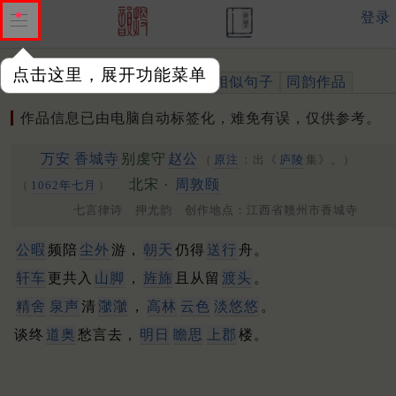
登录
点击这里，展开功能菜单
作品
标注四声
出处、引用
相似句子
同韵作品
作品信息已由电脑自动标签化，难免有误，仅供参考。
万安
香城寺
别虔守
赵公
（
原注
：出《
庐陵
集》。）
北宋 ·
周敦颐
（
1062年七月
）
七言律诗 押尤韵 创作地点：江西省赣州市香城寺
公暇
频陪
尘外
游，
朝天
仍得
送行
舟。
轩车
更共入
山脚
，
旌旆
且从留
渡头
。
精舍
泉声
清
㶁㶁
，
高林
云色
淡悠悠
。
谈终
道奥
愁言去，
明日
瞻思
上郡
楼。