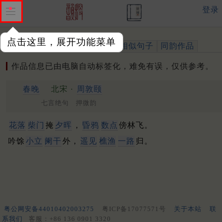
登录
点击这里，展开功能菜单
作品
标注四声
出处、引用
相似句子
同韵作品
作品信息已由电脑自动标签化，难免有误，仅供参考。
春晚
北宋 ·
周敦颐
七言绝句 押微韵
花落
柴门
掩
夕晖
，
昏鸦
数点
傍林飞。
吟馀
小立
阑干
外，
遥见
樵渔
一路
归。
粤公网安备44010402003275
粤ICP备17077571号
关于本站
联
系我们
客服：+86 136 0901 3320