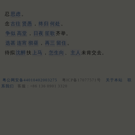
忍
思虑
。
念
古往
贤愚
，
终归
何处
。
争似
高堂
，
日夜
笙歌
齐举。
选甚
连宵
彻昼
，
再三
留住
。
待拟
沈醉
扶
上马
，
怎生向
、
主人
未肯交去。
粤公网安备44010402003275
粤ICP备17077571号
关于本站
联
系我们
客服：+86 136 0901 3320