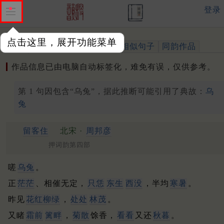
登录
点击这里，展开功能菜单
作品
标注四声
出处、引用
相似句子
同韵作品
作品信息已由电脑自动标签化，难免有误，仅供参考。
第 1 句因包含“乌兔”，据此推断可能引用了典故：
乌
兔
留客住
北宋 ·
周邦彦
押词韵第四部
嗟
乌兔
。
正
茫茫
、相催无定，
只恁
东生
西没
，半均
寒暑
。
昨见
花红柳绿
，
处处
林茂
。
又睹
霜前
篱畔
，
菊散
馀香，
看看
又还
秋暮
。