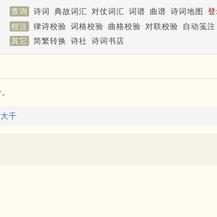
查询
诗词
典故词汇
对仗词汇
词谱
曲谱
诗词地图
登
校注
律诗校验
词格校验
曲格校验
对联校验
自动笺注
其它
简繁转换
诗社
诗词书店
考。
：
大千