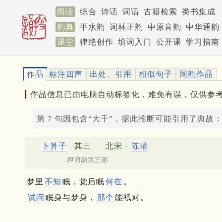
阅读
综合
诗话
词话
古籍检索
类书集成
韵典
平水韵
词林正韵
中原音韵
中华通韵
课堂
律绝创作
填词入门
公开课
学习指南
作品
标注四声
出处、引用
相似句子
同韵作品
作品信息已由电脑自动标签化，难免有误，仅供参
第 7 句因包含“大千”，据此推断可能引用了典故
卜算子
其三
北宋 ·
陈瓘
押词韵第三部
梦里
不知
眠，觉后眠
何在
。
试问
眠身与梦身，
那个
能祇对。