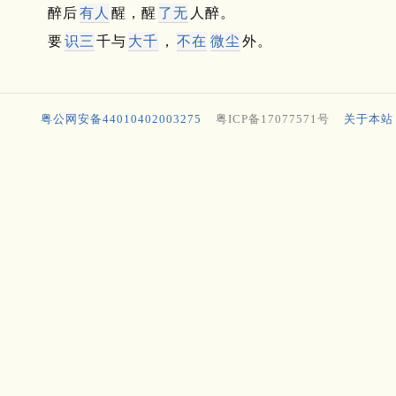
醉后
有人
醒，醒
了无
人醉。
要
识三
千与
大千
，
不在
微尘
外。
粤公网安备44010402003275
粤ICP备17077571号
关于本站