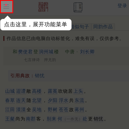
登录
点击这里，展开功能菜单
作品
标注四声
出处、引用
相似句子
同韵作品
作品信息已由电脑自动标签化，难免有误，仅供参考。
和
樊使君
登
润州城
楼
中唐 ·
刘长卿
七言律诗 押尤韵
引用典故：
销忧
山城
迢遰
敞
高楼
，
露冕
吹铙居
上头
。
春草
连天
随
北望
，
夕阳
浮水
共
东流
。
江田
漠漠
全
吴地
，
野树
苍苍
故
蒋州
。
王粲
尚为
南郡
客，
别来
何
处
更
销忧
。
（一作无）