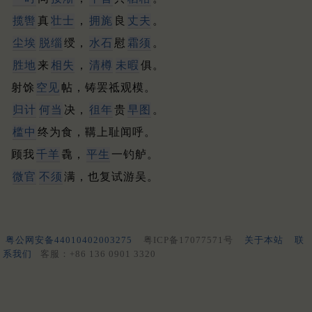
揽辔
真
壮士
，
拥旄
良
丈夫
。
尘埃
脱缁
绶，
水石
慰
霜须
。
胜地
来
相失
，
清樽
未暇
俱。
射馀
空见
帖，铸罢祗观模。
归计
何当
决，
徂年
贵
早图
。
槛中
终为食，鞲上耻闻呼。
顾我
千羊
毳，
平生
一钓舻。
微官
不须
满，也复试游吴。
粤公网安备44010402003275
粤ICP备17077571号
关于本站
联
系我们
客服：+86 136 0901 3320