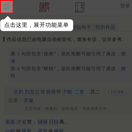
登录
点击这里，展开功能菜单
作品
标注四声
出处、引用
相似句子
同韵作品
作品信息已由电脑自动标签化，难免有误，仅供参考。
第 3 句因包含“接淅”，据此推断可能引用了典故：
接
淅
第 4 句因包含“栖梧”，据此推断可能引用了典故：
栖
梧
次韵
刘贡父
登
黄楼
怀
子瞻
二首
其二
（
1079年
）
北宋 ·
苏辙
五言排律 押虞韵 创作地点：河南省商丘市
蔼蔼
才名
世，
骎骎
日转
禺。
一时
同
接淅
，
平昔
共
栖梧
。