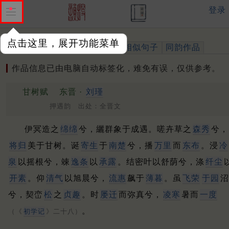
登录
点击这里，展开功能菜单
作品
标注四声
出处、引用
相似句子
同韵作品
作品信息已由电脑自动标签化，难免有误，仅供参考。
甘树赋
东晋 ·
刘瑾
押遇韵 出处：全晋文
伊冥造之
绵绵
兮，纚群象于成遇。
嗟卉草之
森秀
兮，
将归
美于甘树。
诞
寄生
于
南楚
兮，播
万里
而
东布
。
浸
冷
泉
以摇根兮，竦
逸条
以
承露
。
结密叶以舒荫兮，涤
纤尘
开素
。
仰
清气
以旭晨兮，
流惠
飙于
薄暮
。
虽
飞荣
于园
沼
兮，契峦
松
之
贞趣
。
时
屡迁
而弥真兮，
凌寒
暑而
一度
。
（《
初学记
》二十八）