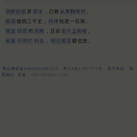
我醉欲眠
君
罢休
，已教
从事
到
青州
。
鬓霜
饶我三千丈，
诗律
轮君一百筹。
闻道
郎君
闭
东阁
，且容
老子
上
南楼
。
相逢
不用忙
归去
，
明日黄花
蝶也愁。
粤公网安备44010402003275
粤ICP备17077571号
关于本站
联
系我们
客服：+86 136 0901 3320