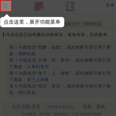
登录
点击这里，展开功能菜单
作品
标注四声
出处、引用
相似句子
同韵作品
作品信息已由电脑自动标签化，难免有误，仅供参考。
第 1 句因包含“我醉，欲眠”，据此推断可能引用了典
故：
我醉欲眠
第 2 句因包含“从事，到，青州”，据此推断可能引用
了典故：
从事到青州
第 6 句因包含“老子，上，南楼”，据此推断可能引用
了典故：
老子上南楼
第 8 句因包含“明日，黄花”，据此推断可能引用了典
故：
明日黄花
九日
次韵
王巩
北宋 ·
苏轼
（
1078年九月九日
）
七言律诗 押尤韵 创作地点：江苏省徐州市黄楼