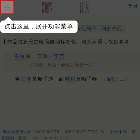
登录
点击这里，展开功能菜单
作品
标注四声
出处、引用
相似句子
同韵作品
作品信息已由电脑自动标签化，难免有误，仅供参考。
春游
赋
东晋 ·
李充
押真韵 出处：全晋文 卷五十三
盖
适性
莫畅乎游，而
时和
莫喻乎春
。
（《
御览
》二十）
粤公网安备44010402003275
粤ICP备17077571号
关于本站
联
系我们
客服：+86 136 0901 3320