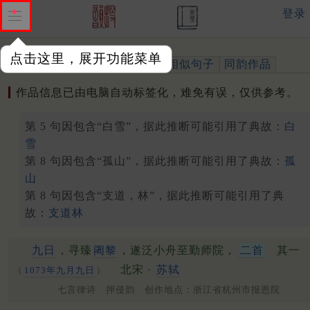
登录
点击这里，展开功能菜单
作品
标注四声
出处、引用
相似句子
同韵作品
作品信息已由电脑自动标签化，难免有误，仅供参考。
第 5 句因包含“白雪”，据此推断可能引用了典故：
白
雪
第 8 句因包含“孤山”，据此推断可能引用了典故：
孤
山
第 8 句因包含“支道，林”，据此推断可能引用了典
故：
支道林
九日
，寻臻
阇黎
，遂泛小舟至勤师院，
二首
其一
北宋 ·
苏轼
（
1073年九月九日
）
七言律诗 押侵韵 创作地点：浙江省杭州市报恩院