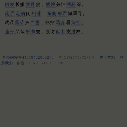
白发
长嫌
岁月
侵，
病眸
兼怕
酒杯
深。
南屏
老宿
闲
相过
，
东阁
郎君
懒重寻。
试碾
露芽
烹
白雪
，休拈
霜蕊
嚼
黄金
。
扁舟
又截
平湖
去，欲访
孤山
支道林
。
粤公网安备44010402003275
粤ICP备17077571号
关于本站
联
系我们
客服：+86 136 0901 3320