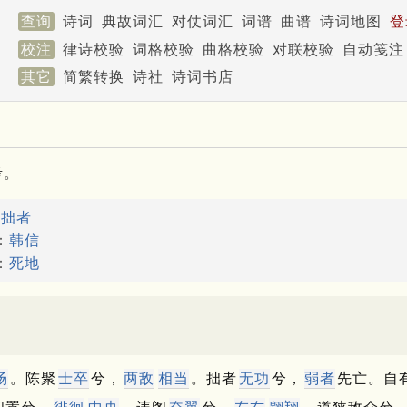
查询
诗词
典故词汇
对仗词汇
词谱
曲谱
诗词地图
登
校注
律诗校验
词格校验
曲格校验
对联校验
自动笺注
其它
简繁转换
诗社
诗词书店
考。
：
拙者
：
韩信
：
死地
场
。
陈聚
士卒
兮，
两敌
相当
。
拙者
无功
兮，
弱者
先亡。
自