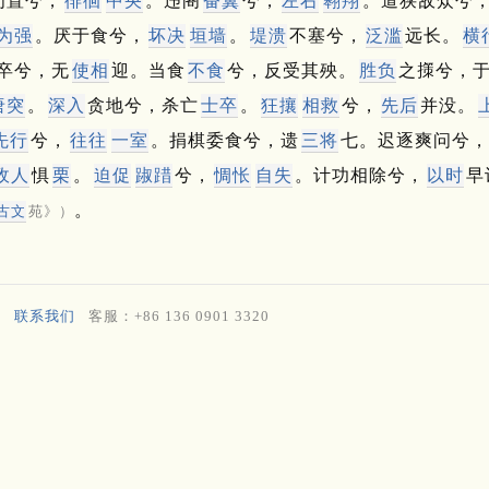
间置兮，
徘徊
中央
。
违阁
奋翼
兮，
左右
翱翔
。
道狭敌众兮
为强
。
厌于食兮，
坏决
垣墙
。
堤溃
不塞兮，
泛滥
远长。
横
卒兮，无
使相
迎。
当食
不食
兮，反受其殃。
胜负
之㩍兮，
唐突
。
深入
贪地兮，杀亡
士卒
。
狂攘
相救
兮，
先后
并没。
先行
兮，
往往
一室
。
捐棋委食兮，遗
三将
七。
迟逐爽问兮，
敌人
惧
栗
。
迫促
踧踖
兮，
惆怅
自失
。
计功相除兮，
以时
早
。
古文
苑》）
联系我们
客服：+86 136 0901 3320