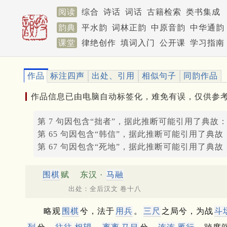
阅读
综合
诗话
词话
古籍检索
类书集成
韵典
平水韵
词林正韵
中原音韵
中华通韵
课堂
律绝创作
填词入门
公开课
学习指南
作品
标注四声
出处、引用
相似句子
同韵作品
作品信息已由电脑自动标签化，难免有误，仅供参
第 7 句因包含“拙者”，据此推断可能引用了典故
第 65 句因包含“韩信”，据此推断可能引用了典故
第 67 句因包含“死地”，据此推断可能引用了典故
围棋
赋
东汉 ·
马融
出处：全后汉文 卷十八
略观
围棋
兮，法于
用兵
。
三尺
之局兮，为战
斗