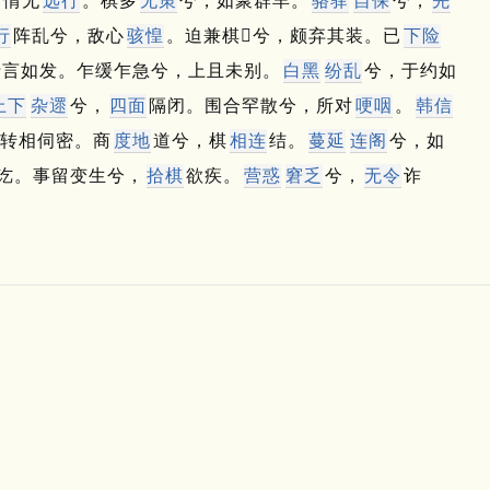
，情无
远行
。
棋多
无策
兮，如聚群羊。
骆驿
自保
兮，
先
行
阵乱兮，敌心
骇惶
。
迫兼棋𨿁兮，颇弃其装。
已
下险
于言如发。
乍缓乍急兮，上且未别。
白黑
纷乱
兮，于约如
上下
杂遝
兮，
四面
隔闭。
围合罕散兮，所对
哽咽
。
韩信
转相伺密。
商
度地
道兮，棋
相连
结。
蔓延
连阁
兮，如
讫。
事留变生兮，
拾棋
欲疾。
营惑
窘乏
兮，
无令
诈