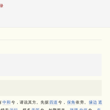
录
有
中和
兮，请说其方。
先据
四道
兮，
保角
依旁。
缘边
遮