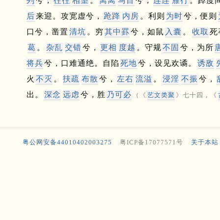
列
兮，
往往
相望
。
离离
马目
兮，
连连
雁行
。
踔度
后
来迎。
攻宽虚兮，
跄跭
内房
。
利则
为时
兮，便则
口兮，凿置
清坑
。
穷
其
中
罫
兮，如鼠
入囊
。
收取
死
葛
。
杂乱
交错
兮，
更相
度越
。
守规
不固
兮，为所
将兵
兮，口难通绝。
自陷
死地
兮，设见欢谲。
诱敌
火
不灭
。
扶疏
布散
兮，
左右
流溢
。
浸淫
不振
兮，
出。
深念
远虑
兮，胜
乃
可
必
（《
艺文类聚
》七十四，《
粤公网安备44010402003275
粤ICP备17077571号
关于本站