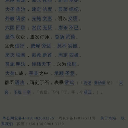
从臣
嘉观
，
原念
休烈
，
追诵
本始
。
大圣
作治
，
建定
法度
，
显著
纲纪
。
外教
诸侯
，
光施
文惠
，明以
义理
。
六国
回辟
，
贪戾
无厌
，
虐杀
不已
。
皇帝
哀众，遂发讨师，
奋扬
武德
。
义诛
信行
，
威燀
旁达
，
莫不
宾服
。
烹灭
强暴
，
振救
黔首
，
周定
四极
。
普施
明法
，
经纬天下
，永为
仪则
。
大矣
□哉，
宇县
之中，
承顺
圣意
。
群臣
诵功
，请刻于石，表垂
常式
（《
史记
·
秦始皇
纪》「
大
。
矣
」
下脱
一字
，「表垂」下衍「于」字，今
校正
。）
粤公网安备44010402003275
粤ICP备17077571号
关于本站
联
系我们
客服：+86 136 0901 3320