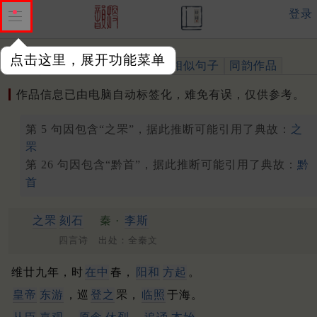
登录
点击这里，展开功能菜单
作品
标注四声
出处、引用
相似句子
同韵作品
作品信息已由电脑自动标签化，难免有误，仅供参考。
第 5 句因包含“之罘”，据此推断可能引用了典故：
之
罘
第 26 句因包含“黔首”，据此推断可能引用了典故：
黔
首
之罘
刻石
秦 ·
李斯
四言诗 出处：全秦文
维廿九年，时
在中
春，
阳和
方起
。
皇帝
东游
，巡
登之
罘，
临照
于海。