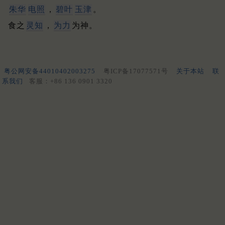
朱华
电照
，
碧叶
玉津
。
食之
灵知
，
为力
为神。
粤公网安备44010402003275
粤ICP备17077571号
关于本站
联
系我们
客服：+86 136 0901 3320