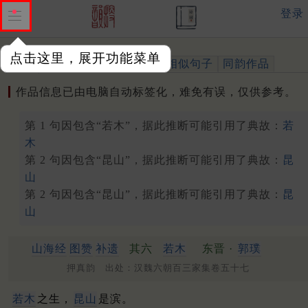
登录
点击这里，展开功能菜单
作品
标注四声
出处、引用
相似句子
同韵作品
作品信息已由电脑自动标签化，难免有误，仅供参考。
第 1 句因包含“若木”，据此推断可能引用了典故：
若
木
第 2 句因包含“昆山”，据此推断可能引用了典故：
昆
山
第 2 句因包含“昆山”，据此推断可能引用了典故：
昆
山
山海经
图赞
补遗
其六
若木
东晋 ·
郭璞
押真韵 出处：汉魏六朝百三家集卷五十七
若木
之生，
昆山
是滨。