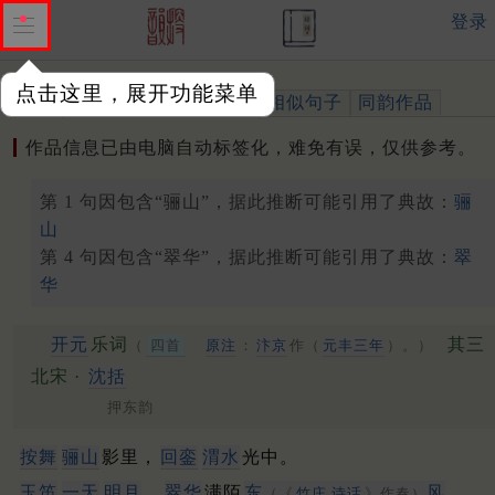
登录
点击这里，展开功能菜单
作品
标注四声
出处、引用
相似句子
同韵作品
作品信息已由电脑自动标签化，难免有误，仅供参考。
第 1 句因包含“骊山”，据此推断可能引用了典故：
骊
山
第 4 句因包含“翠华”，据此推断可能引用了典故：
翠
华
开元
乐词
其三
（
四首
原注
：
汴京
作（
元丰三年
）。）
北宋 ·
沈括
押东韵
按舞
骊山
影里，
回銮
渭水
光中。
玉笛
一天
明月
，
翠华
满陌
东
风
。
（《
竹庄
诗话
》作春）