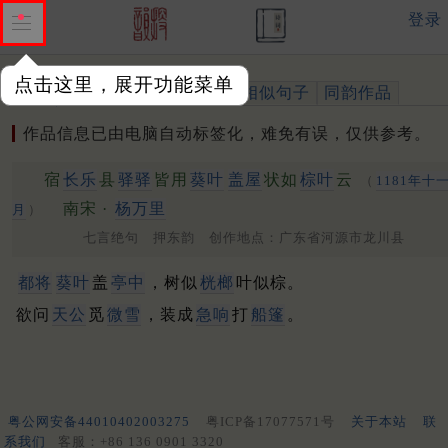
登录
点击这里，展开功能菜单
作品
标注四声
出处、引用
相似句子
同韵作品
作品信息已由电脑自动标签化，难免有误，仅供参考。
宿
长乐
县
驿驿
皆用
葵叶
盖屋
状如
棕叶
云
（
1181年十
南宋 ·
杨万里
月
）
七言绝句 押东韵 创作地点：广东省河源市龙川县
都将
葵叶
盖
亭中
，树似
桄榔
叶似棕。
欲问
天公
觅
微雪
，装成
急响
打
船篷
。
粤公网安备44010402003275
粤ICP备17077571号
关于本站
联
系我们
客服：+86 136 0901 3320