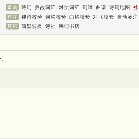
查询
诗词
典故词汇
对仗词汇
词谱
曲谱
诗词地图
登
校注
律诗校验
词格校验
曲格校验
对联校验
自动笺注
其它
简繁转换
诗社
诗词书店
考。