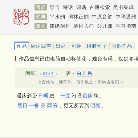
阅读
综合
诗话
词话
古籍检索
类书集成
韵典
平水韵
词林正韵
中原音韵
中华通韵
课堂
律绝创作
填词入门
公开课
学习指南
作品
标注四声
出处、引用
相似句子
同韵作品
作品信息已由电脑自动标签化，难免有误，仅供参
闲眠
唐 ·
白居易
（
845年
）
七言绝句 押萧韵 创作地点：河南省洛阳市
暖床斜卧
日曛
腰，
一觉
闲眠
百病
销。
尽日
一餐
茶
两碗
，更无所要到
明朝
。