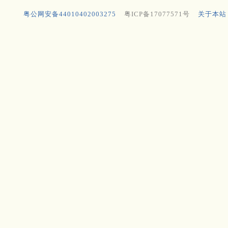
粤公网安备44010402003275
粤ICP备17077571号
关于本站