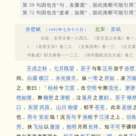
第 59 句因包含“与，友麋鹿”，据此推断可能引
第 72 句因包含“逝者，如斯”，据此推断可能引
赤壁赋
北宋 ·
苏轼
（
1082年七月十八日
）
出处：全宋文卷一八四九、《苏文忠公全集》卷一、
○、《名世文宗》卷二八、《文海流奇》卷一三、《古文
书集成》职方典卷一一二三、《诗学圆机活法大成》卷三
壬戌之秋
，
七月既望
，
苏子
与客
泛舟
游于
赤壁
间。
白露
横江
，
水光
接天
。
纵
一苇
之
所如
，凌
万
之。
歌曰：「
桂棹
兮
兰桨
，击
空明
兮溯
流光
。
渺渺
绝如缕
。
舞
幽壑
之
潜蛟
，泣
孤舟
之
嫠妇
。
苏子
愀
口
，
东望
武昌
。
山川
相缪
，郁乎
苍苍
。
此非
孟德
也，
而今
安在
哉！
况
吾与
子
渔樵
于
江渚
之上，
侣
穷
。
挟
飞仙
以
遨游
，
抱明
月而
长终
。
知
不可
乎骤