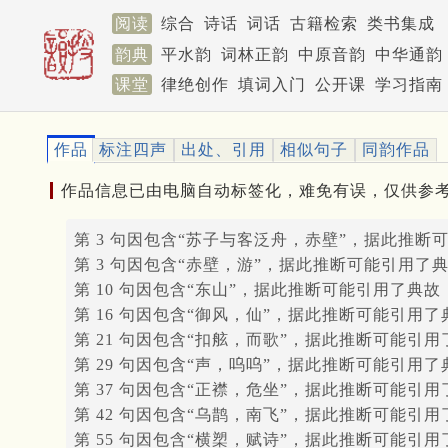
阅读
综合
诗话
词话
古籍检索
类书集成
韵典
平水韵
词林正韵
中原音韵
中华通韵
课堂
律绝创作
填词入门
公开课
学习指南
作品
标注四声
出处、引用
相似句子
同韵作品
作品信息已由电脑自动标签化，难免有误，仅供参
第 3 句因包含“苏子与客泛舟，赤壁”，据此推断
第 3 句因包含“赤壁，游”，据此推断可能引用了
第 10 句因包含“东山”，据此推断可能引用了典故
第 16 句因包含“御风，仙”，据此推断可能引用了
第 21 句因包含“扣舷，而歌”，据此推断可能引
第 29 句因包含“声，呜呜”，据此推断可能引用了
第 37 句因包含“正襟，危坐”，据此推断可能引
第 42 句因包含“乌鹊，南飞”，据此推断可能引
第 55 句因包含“横槊，赋诗”，据此推断可能引