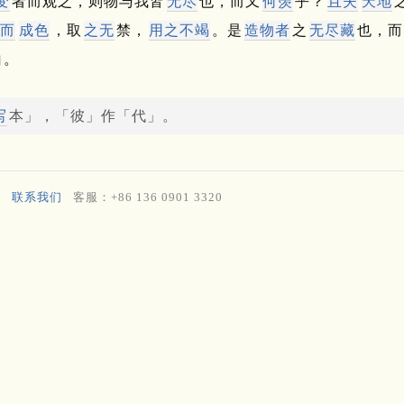
变
者而观之，则物与我皆
无尽
也，而又
何羡
乎？
且夫
天地
而
成色
，取
之无
禁，
用之不竭
。
是
造物者
之
无尽藏
也，而
白。
写
本」，「彼」作「代」。
联系我们
客服：+86 136 0901 3320