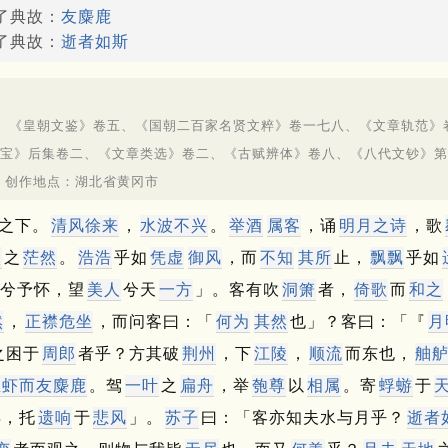
用了典故：
友麋鹿
用了典故：
逝者如斯
《皇朝文鉴》卷五、《国朝二百家名贤文粹》卷一七八、《文章轨范》
真宝》后集卷二、《文章类选》卷二、《古赋辨体》卷八、《八代文钞》第
 创作地点：湖北省黄冈市
之下。
清风徐来
，
水波
不兴
。
举酒
属客
，诵
明月之诗
，歌
顷
之
茫然
。
浩浩
乎如
凭虚
御风
，而
不知
其所
止，
飘飘
乎如
兮予怀，望
美人
兮天
一方
」。
客有吹
洞箫
者，
倚歌
而
和之
然
，
正襟危坐
，而问客曰：「
何为
其然
也」？
客曰：「『
月
之困于
周郎
者乎？
方其破
荆州
，下
江陵
，
顺流
而东也，
舳
鱼虾而友麋鹿
。
驾
一叶
之
扁舟
，举
匏尊
以
相属
。
寄
蜉蝣
于
得，托
遗响
于
悲风
」。
苏子
曰：「客亦知夫水与月乎？
逝者