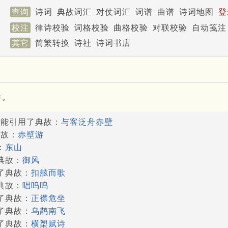
查询
诗词
典故词汇
对仗词汇
词谱
曲谱
诗词地图
登
校注
律诗校验
词格校验
曲格校验
对联校验
自动笺注
其它
简繁转换
诗社
诗词书店
考。
可能引用了典故：
与客泛舟赤壁
典故：
赤壁游
：
东山
典故：
御风
用了典故：
扣舷而歌
典故：
唱呜呜
用了典故：
正襟危坐
用了典故：
乌鹊南飞
用了典故：
横槊赋诗