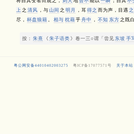
将自其变者而观之，
则天
地
曾不
能以
一瞬
；
自其
不
上
之
清风
，与
山间
之
明月
，耳
得之
而为声，目遇
之
尽，
杯盘狼籍
。
相与
枕藉
乎
舟中
，
不知
东方
之既
按：
朱熹
《
朱子
语类
》卷一三○谓「尝见
东坡
手
粤公网安备44010402003275
粤ICP备17077571号
关于本站