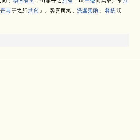
之间，
物各有主
，茍非吾之
所有
，虽
一毫
而莫取。
惟
江
吾与
子之所
共食
」。
客喜而笑，
洗盏
更酌
。
肴核
既