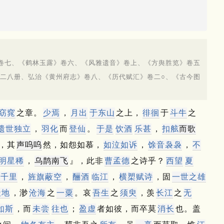
卷七、《鹤林玉露》卷六、《风雅遗音》卷上、《方舆胜览》卷五
二八册、弘治《黄州府志》卷八、《历代赋汇》卷二○、《古今图
窈窕
之章。
少焉
，
月出
于
东山
之上，
徘徊
于
斗牛
之
遗世独立
，
羽化
而
登仙
。
于是
饮酒
乐甚
，
扣舷
而歌
，其
声呜呜
然，如怨如慕，
如泣如诉
，
馀音
袅袅
，
不
明星稀
，
乌鹊南飞
』，此非
曹孟德
之诗乎？
西望
夏
舻千里
，
旌旗蔽空
，
酾酒
临江
，
横槊赋诗
，固
一世之雄
天地
，渺
沧海
之
一粟
。
哀
吾生
之
须臾
，羡
长江
之
无
如斯
，而
未尝
往也
；
盈虚
者如彼，而卒莫
消长
也。
盖