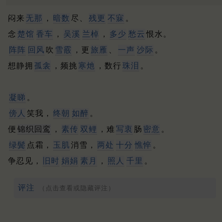
闷来
无那
，
暗数
尽、
残更
不寐
。
念
楚馆
香车
，
吴溪
兰棹
，
多少
愁云
恨水。
阵阵
回风
吹
雪霰
，更
旅雁
、
一声
沙际
。
想静拥
孤衾
，频挑
寒灺
，数行
珠泪
。
凝睇
。
傍人
笑我，
终朝
如醉
。
便
锦织回鸾
，
素传
双鲤
，难
写衷
肠
密意
。
绿鬓
点霜，
玉肌
消雪，
两处
十分
憔悴
。
争忍见，
旧时
娟娟
素月
，
照人
千里
。
评注
（点击查看或隐藏评注）