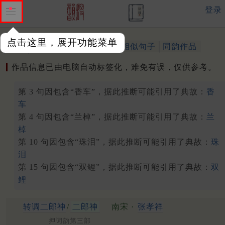
登录
点击这里，展开功能菜单
作品
标注四声
出处、引用
相似句子
同韵作品
作品信息已由电脑自动标签化，难免有误，仅供参考。
第 3 句因包含“香车”，据此推断可能引用了典故：
香
车
第 4 句因包含“兰棹”，据此推断可能引用了典故：
兰
棹
第 10 句因包含“珠泪”，据此推断可能引用了典故：
珠
泪
第 15 句因包含“双鲤”，据此推断可能引用了典故：
双
鲤
转调二郎神
/
二郎神
南宋 ·
张孝祥
押词韵第三部