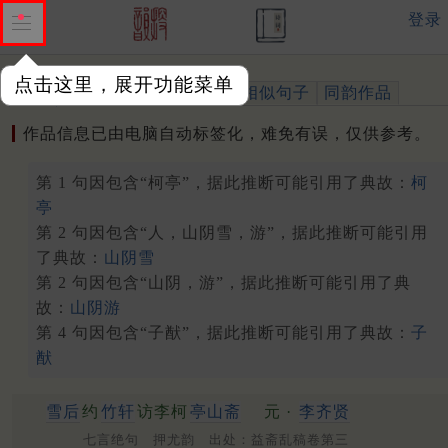
登录
点击这里，展开功能菜单
作品
标注四声
出处、引用
相似句子
同韵作品
作品信息已由电脑自动标签化，难免有误，仅供参考。
第 1 句因包含“柯亭”，据此推断可能引用了典故：
柯
亭
第 2 句因包含“人，山阴雪，游”，据此推断可能引用
了典故：
山阴雪
第 2 句因包含“山阴，游”，据此推断可能引用了典
故：
山阴游
第 4 句因包含“子猷”，据此推断可能引用了典故：
子
猷
雪后
约
竹轩
访李柯
亭山斋
元 ·
李齐贤
七言绝句 押尤韵 出处：益斋乱稿卷第三