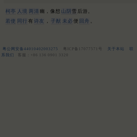
柯亭
人境
两清
幽，像想
山阴
雪
后游。
若使
同行
有
诗友
，
子猷
未必
便
回舟
。
粤公网安备44010402003275
粤ICP备17077571号
关于本站
联
系我们
客服：+86 136 0901 3320