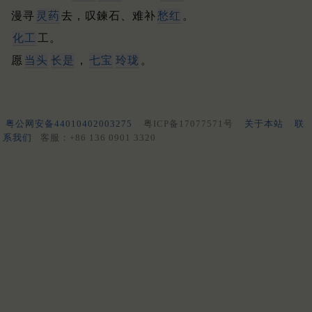
漫寻
灵药
去，叹鍊石、难补
愁红
。
化工
工。
愿
当头
长是
，
七宝
玲珑
。
粤公网安备44010402003275
粤ICP备17077571号
关于本站
联
系我们
客服：+86 136 0901 3320