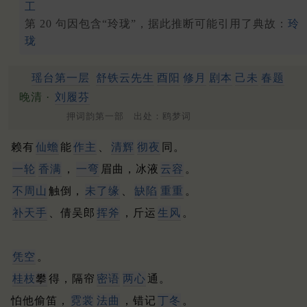
工
第 20 句因包含“玲珑”，据此推断可能引用了典故：
玲
珑
瑶台第一层
舒铁云先生
酉阳
修月
剧本
己未
春题
晚清 ·
刘履芬
押词韵第一部 出处：鸥梦词
赖有
仙蟾
能
作主
、
清辉
彻夜
同。
一轮
香满
，
一弯
眉曲，冰液
云容
。
不周山
触倒，
未了缘
、
缺陷
重重
。
补天手
、倩吴郎
挥斧
，斤运
生风
。
凭空
。
桂枝
攀
得，隔帘
密语
两心
通。
怕他偷笛，
霓裳
法曲
，错记
丁冬
。