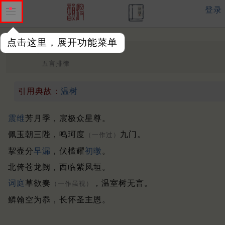
登录
点击这里，展开功能菜单
早朝
唐 ·
韦元旦
五言排律
引用典故：
温树
震维
芳月季，宸极众星尊。
佩玉朝三陛，鸣珂度
九门。
（一作过）
挈壶分
早漏
，伏槛耀
初暾
。
北倚苍龙阙，西临紫凤垣。
词庭
草欲奏
，温室树无言。
（一作虽视）
鳞翰空为忝，长怀圣主恩。