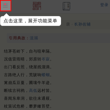
登录
点击这里，展开功能菜单
山居雨霁即事
唐 ·
长孙佐辅
（一作张碧诗）
引用典故：
沮溺
结茅苍岭下，自与喧卑隔。
况值雷雨晴，郊原转
岑寂
。
出门看反照，绕屋残溜滴。
古路绝人行，荒陂响
蝼蝈
。
篱崩瓜豆蔓，圃壤牛羊迹。
断续古祠鸦，
高低
远村笛。
喜闻东皋润，欲往未通屐。
杖策试危桥，攀萝瞰苔壁。