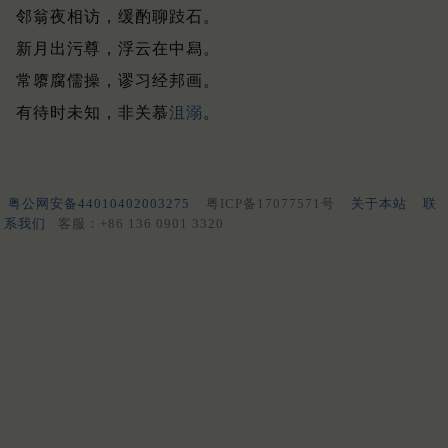
邻翁夜相访，缓酌聊跂石。
新月出污尊，浮云在中舄。
常隳腐儒操，谬习经邦画。
有待时未知，非关慕
沮溺
。
粤公网安备44010402003275
粤ICP备17077571号
关于本站
联
系我们
客服：+86 136 0901 3320