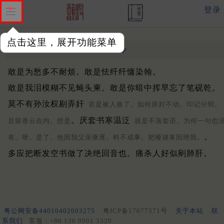
登录
点击这里，展开功能菜单
红衲袄
明末清初 ·
袁于令
敢是为愁多不耐烦。敢是怯纤纤慵染翰。
敢是我泪模糊不见蝇头柬。敢是你暗中挥早忘了笔砚乾。
莫不有孙汝权剔弄奸
若是被人换了。如何原封不动。印记分明。
。厌套书寒温泛
且留香云在内。想是
就是不落套语。为何一句也
。
有。呀。是了。他因我父亲驱逐。料不成事。把哑谜来回绝我。
多应把断发空书做了决绝回音也。痛杀人好似剜肺肝。
粤公网安备44010402003275
粤ICP备17077571号
关于本站
联
系我们
客服：+86 136 0901 3320