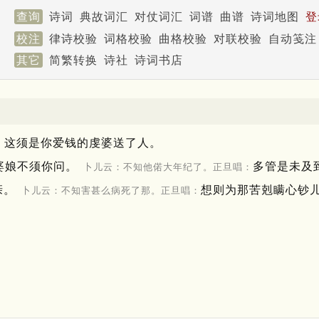
查询
诗词
典故词汇
对仗词汇
词谱
曲谱
诗词地图
登
校注
律诗校验
词格校验
曲格校验
对联校验
自动笺注
其它
简繁转换
诗社
诗词书店
。这须是你爱钱的虔婆送了人。
婆娘不须你问。
多管是未及
卜儿云：不知他偌大年纪了。正旦唱：
亲。
想则为那苦剋瞒心钞
卜儿云：不知害甚么病死了那。正旦唱：