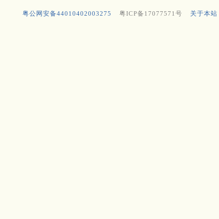
粤公网安备44010402003275
粤ICP备17077571号
关于本站