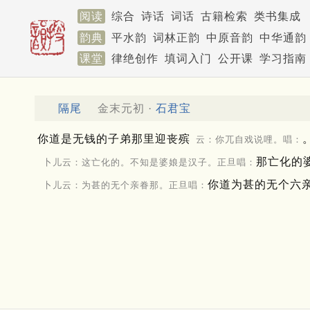
阅读
综合
诗话
词话
古籍检索
类书集成
韵典
平水韵
词林正韵
中原音韵
中华通韵
课堂
律绝创作
填词入门
公开课
学习指南
隔尾
金末元初 ·
石君宝
你道是无钱的子弟那里迎丧殡
云：你兀自戏说哩。唱：
那亡化的
卜儿云：这亡化的。不知是婆娘是汉子。正旦唱：
你道为甚的无个六
卜儿云：为甚的无个亲眷那。正旦唱：