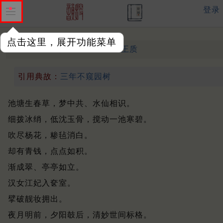
登录
点击这里，展开功能菜单
无月不登楼 种花
南宋 ·
王质
引用典故：
三年不窥园树
池塘生春草，梦中共、水仙相识。
细拨冰绡，低沈玉骨，搅动一池寒碧。
吹尽杨花，糁毡消白。
却有青钱，点点如积。
渐成翠、亭亭如立。
汉女江妃入奁室。
擘破靓妆拥出。
夜月明前，夕阳攲后，清妙世间标格。