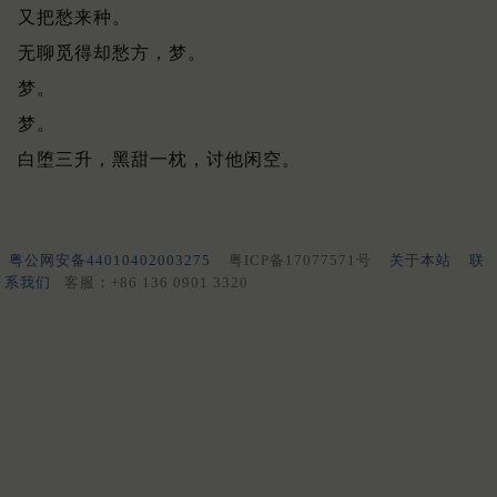
又把愁来种。
无聊觅得却愁方，梦。
梦。
梦。
白堕三升，黑甜一枕，讨他闲空。
粤公网安备44010402003275
粤ICP备17077571号
关于本站
联
系我们
客服：+86 136 0901 3320