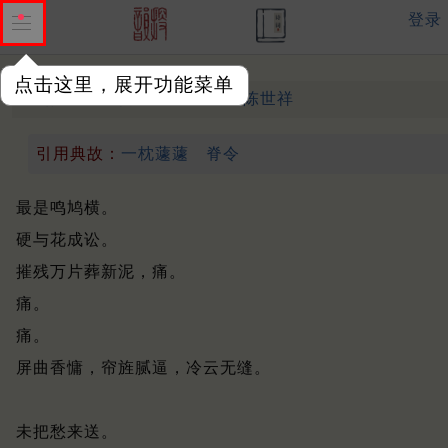
登录
点击这里，展开功能菜单
醉春风 久阴
明末清初 ·
陈世祥
引用典故：
一枕蘧蘧
脊令
最是鸣鸠横。
硬与花成讼。
摧残万片葬新泥，痛。
痛。
痛。
屏曲香慵，帘旌腻逼，冷云无缝。
未把愁来送。