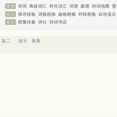
查询
诗词
典故词汇
对仗词汇
词谱
曲谱
诗词地图
登
校注
律诗校验
词格校验
曲格校验
对联校验
自动笺注
其它
简繁转换
诗社
诗词书店
其二
南宋 ·
朱熹