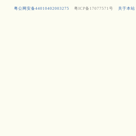
粤公网安备44010402003275
粤ICP备17077571号
关于本站