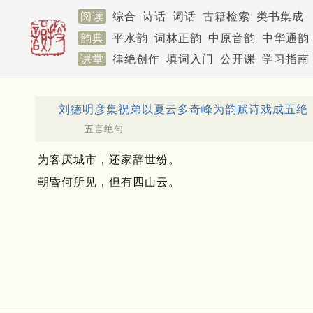
阅读
综合
诗话
词话
古籍检索
类书集成
韵典
平水韵
词林正韵
中原音韵
中华通韵
课堂
律绝创作
填词入门
公开课
学习指南
刘德明彦集祝弟以夏云多奇峰为韵赋诗戏成五绝
五言绝句
为客厌城市，还家辞世纷。
朝昏何所见，但有四山云。