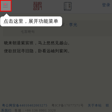
登录
点击这里，展开功能菜单
退朝见越山二首
其一
宋 ·
李光
七言绝句
晓来朝退紫宸班，马上悠然见越山。
便欲挂冠寻旧隐，卧看远岫列窗闲。
粤公网安备44010402003275
粤ICP备17077571号
关于本站
联
系我们
客服：+86 136 0901 3320