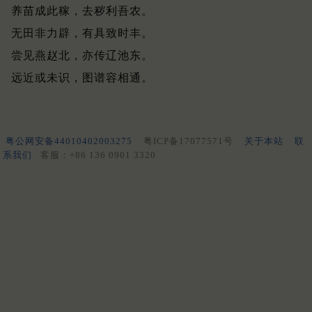
养苗成此稼，去秽利吾农。
无田非力辟，有具致时丰。
尝见燕赵北，亦传辽池东。
远近或未识，图谱容相通。
粤公网安备44010402003275
粤ICP备17077571号
关于本站
联
系我们
客服：+86 136 0901 3320