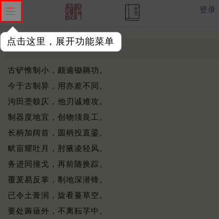
登录
点击这里，展开功能菜单
铲
元 ·
王祯
古铲惟制小，颇逾锄耨功。
今于古制异，用亦差不同。
沟田垄攲仄，他刃诚难攻。
制器度地宜，创物须良工。
长柄加阔首，圆柄投直銎。
畎亩耀吐月，肘腋凌轻风。
务进同撞戈，再前随换踪。
覆茇易反掌，剸地深潜锋。
已令土膏润，旋看蔓草空。
要处薅薙外，不离耘芓中。