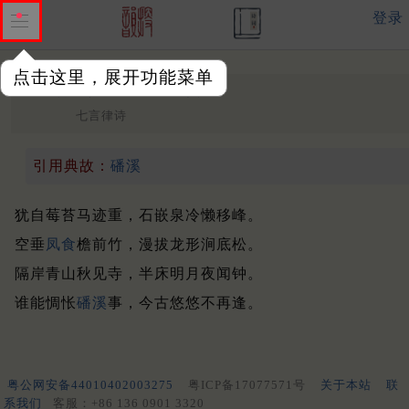
登录
点击这里，展开功能菜单
题陈山人居
晚唐 ·
黄滔
七言律诗
引用典故：
磻溪
犹自莓苔马迹重，石嵌泉冷懒移峰。
空垂
凤食
檐前竹，漫拔龙形涧底松。
隔岸青山秋见寺，半床明月夜闻钟。
谁能惆怅
磻溪
事，今古悠悠不再逢。
粤公网安备44010402003275
粤ICP备17077571号
关于本站
联
系我们
客服：+86 136 0901 3320