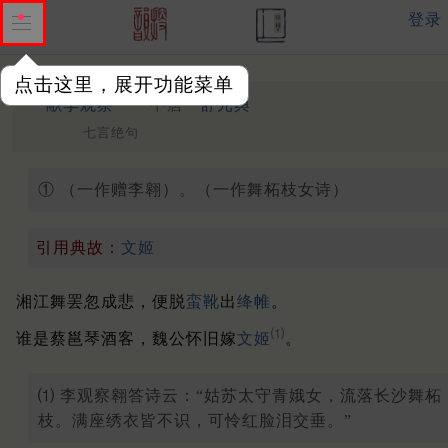
登录
点击这里，展开功能菜单
①
献李观察
中唐 ·
舒元舆
七言绝句
① （一作赠李翱）。（一作舞柘枝女诗）
引用典故：
文姬
湘江舞罢忽成悲，便脱
蛮靴
出
绛帷
。
⑴
谁是蔡邕琴酒客，魏公怀旧嫁
文姬
。
⑴ 李观察翱答诗云：“姑苏太守青娥女，流落长沙舞柘
枝。满座绣衣皆不识，可怜红脸泪交垂。”