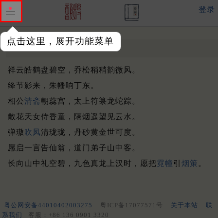
登录
点击这里，展开功能菜单
华清词
晚唐 ·
顾云
祥云皓鹤盘碧空，乔松稍稍韵微风。
绛节影来，朱幡响丁东。
相公
清斋
朝蕊宫，太上符箓龙蛇踪。
散花天女侍香童，隔烟遥望见云水。
弹璈
吹凤
清珑珑，丹砂黄金世可度。
愿启一言告仙翁，道门弟子山中客。
长向山中礼空碧，九色真龙上汉时，愿把
霓幢
引
烟策
。
粤公网安备44010402003275
粤ICP备17077571号
关于本站
联
系我们
客服：+86 136 0901 3320