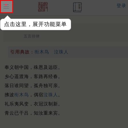
登录
点击这里，展开功能菜单
送金卿归新罗
唐 ·
陶翰
五言排律
引用典故：
衔木鸟
泣珠人
奉义朝中国，殊恩及远臣。
乡心遥渡海，客路再经春。
落日谁同望，孤舟独可亲。
拂波
衔木鸟
，偶宿
泣珠人
。
礼乐夷风变，衣冠汉制新。
青云已干吕，知汝重来宾。