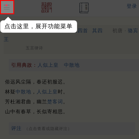
登录
点击这里，展开功能菜单
同辛簿简仰酬思玄上人林泉四首
其四
初唐 ·
骆宾
王
五言律诗
引用典故：
人似上皇
中散地
俗远风尘隔，春还初服迟。
林疑
中散地
，
人似上皇
时。
芳杜湘君曲，幽兰
楚客词
。
山中有春草，长似寄相思。
评注
（点击查看或隐藏评注）