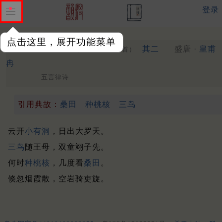
登录
点击这里，展开功能菜单
祭张公洞二首
其二
盛唐 ·
皇甫
（一本作排律一首）
冉
五言律诗
引用典故：
桑田
种桃核
三鸟
云开
小有洞
，日出大罗天。
三鸟
随王母，双童翊子先。
何时
种桃核
，几度看
桑田
。
倏忽烟霞散，空岩骑吏旋。