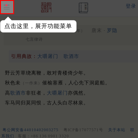
登录
点击这里，展开功能菜单
黄鹤驿寓
题
唐末 ·
罗隐
（一作偶）
（870年）
七言律诗
引用典故：
大嚼屠门
歌酒市
野云芳草绕离鞭，敢对青楼倚少年。
秋色未
催榆塞雁，人心先下洞庭船。
（一作来）
高
歌酒市
非狂者，
大嚼屠门
亦偶然。
车马同归莫同恨，古人头白尽林泉。
粤公网安备44010402003275
粤ICP备17077571号
关于本站
联
系我们
客服：+86 136 0901 3320