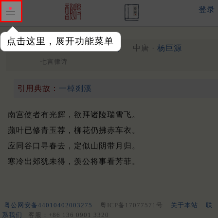
登录
点击这里，展开功能菜单
卢郎中拜陵遇雪蒙见召因寄
中唐 ·
杨巨源
七言律诗
引用典故：
一棹剡溪
南宫使者有光辉，欲拜诸陵瑞雪飞。
蘋叶已修青玉荐，柳花仍拂赤车衣。
应同谷口寻春去，定似山阴带月归。
寒冷出郊犹未得，羡公将事看芳菲。
粤公网安备44010402003275
粤ICP备17077571号
关于本站
联
系我们
客服：+86 136 0901 3320