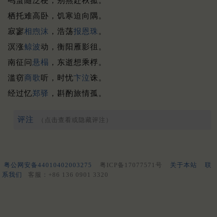
鸣螀随泛梗，别燕赴秋菰。
栖托难高卧，饥寒迫向隅。
寂寥
相喣沫
，浩荡
报恩珠
。
溟涨
鲸波
动，衡阳雁影徂。
南征问
悬榻
，东逝想乘桴。
滥窃
商歌
听，时忧
卞泣
诛。
经过忆
郑驿
，斟酌旅情孤。
评注
（点击查看或隐藏评注）
粤公网安备44010402003275
粤ICP备17077571号
关于本站
联
系我们
客服：+86 136 0901 3320