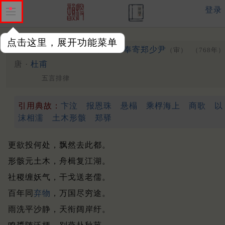
登录
点击这里，展开功能菜单
舟
出江陵南浦奉寄郑少尹
（一本有中字）
（审）
（768年）
唐 ·
杜甫
五言排律
引用典故：
卞泣
报恩珠
悬榻
乘桴海上
商歌
以
沫相濡
土木形骸
郑驿
更欲投何处，飘然去此都。
形骸元土木，舟楫复江湖。
社稷缠妖气，干戈送老儒。
百年同
弃物
，万国尽穷途。
雨洗平沙静，天衔阔岸纡。