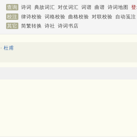
查询
诗词
典故词汇
对仗词汇
词谱
曲谱
诗词地图
登
校注
律诗校验
词格校验
曲格校验
对联校验
自动笺注
其它
简繁转换
诗社
诗词书店
·
杜甫