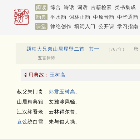
阅读
综合
诗话
词话
古籍检索
类书集成
韵典
平水韵
词林正韵
中原音韵
中华通韵
课堂
律绝创作
填词入门
公开课
学习指南
题柏大兄弟山居屋壁二首
其一
唐 
（767年）
五言律诗
引用典故：
玉树高
叔父朱门贵，
郎君
玉树
高
。
山居精典籍，文雅涉风骚。
江汉终吾老，云林得尔曹。
哀弦
绕白雪，未与俗人操。