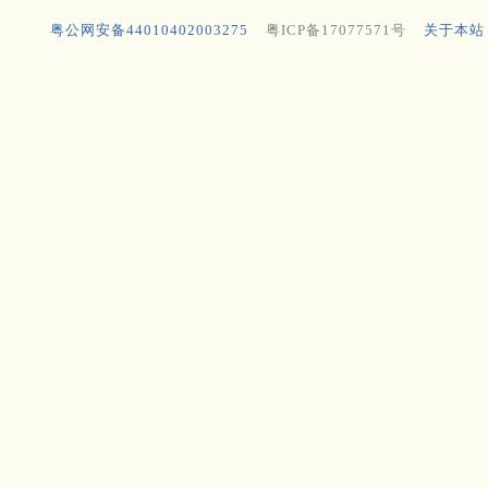
粤公网安备44010402003275
粤ICP备17077571号
关于本站